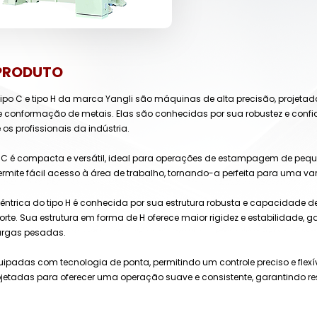
PRODUTO
tipo C e tipo H da marca Yangli são máquinas de alta precisão, projeta
conformação de metais. Elas são conhecidas por sua robustez e confi
os profissionais da indústria.
po C é compacta e versátil, ideal para operações de estampagem de pequ
ermite fácil acesso à área de trabalho, tornando-a perfeita para uma va
xcêntrica do tipo H é conhecida por sua estrutura robusta e capacidade 
e. Sua estrutura em forma de H oferece maior rigidez e estabilidade,
argas pesadas.
padas com tecnologia de ponta, permitindo um controle preciso e flexí
etadas para oferecer uma operação suave e consistente, garantindo re