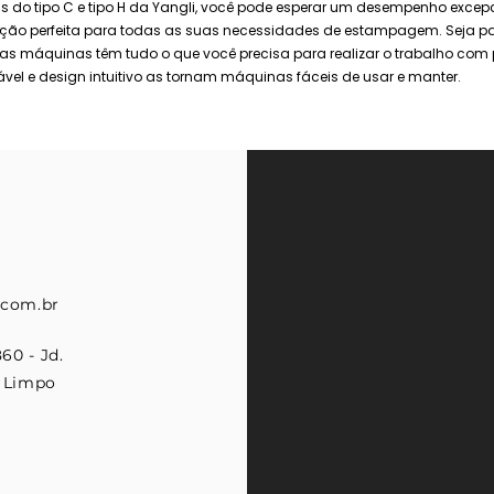
s do tipo C e tipo H da Yangli, você pode esperar um desempenho excepc
lução perfeita para todas as suas necessidades de estampagem. Seja p
as máquinas têm tudo o que você precisa para realizar o trabalho com p
vel e design intuitivo as tornam máquinas fáceis de usar e manter.
.com.br
60 - Jd.
 Limpo