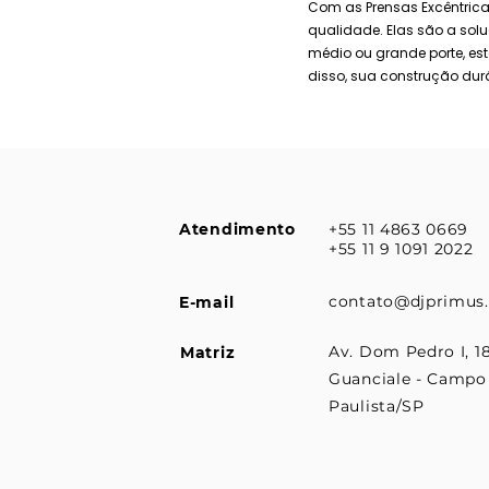
Com as Prensas Excêntrica
qualidade. Elas são a so
médio ou grande porte, est
disso, sua construção durá
Atendimento
+55 11 4863 0669
+55 11 9 1091 2022
contato@djprimus
E-mail
Av. Dom Pedro I, 18
Matriz
Guanciale - Campo
Paulista/SP